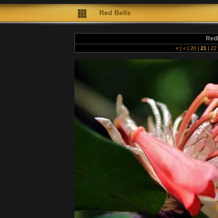
Red Bells
Red
«
|
<
|
20
|
21
|
22