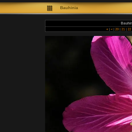
Bauhinia
Bauhin
«
|
<
|
20
|
21
|
22