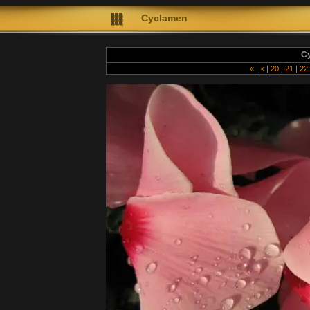
Cyclamen
C
«
|
<
|
20
|
21
|
22